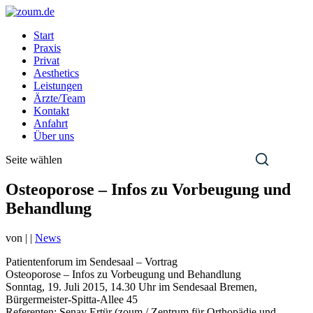
Start
Praxis
Privat
Aesthetics
Leistungen
Ärzte/Team
Kontakt
Anfahrt
Über uns
Seite wählen
Osteoporose – Infos zu Vorbeugung und
Behandlung
von
|
|
News
Patientenforum im Sendesaal – Vortrag
Osteoporose – Infos zu Vorbeugung und Behandlung
Sonntag, 19. Juli 2015, 14.30 Uhr im Sendesaal Bremen,
Bürgermeister-Spitta-Allee 45
Referenten: Senay Ertür (zoum / Zentrum für Orthopädie und