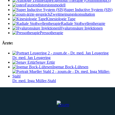
Eigenblut-Therapie (Orthobiologics)
Fasziendistorsionsmodell
Super Inductive System (SIS)
Zweitmeinungskonsultation
Kinesiologie Tape
Radiale Stoßwellentherapie
Hyaluronsäure Injektionen
Pressotherapie
Ärzte:
Dr. med. Jan Leugering
Senay Ertür
Ingmar Bock-Lührsen
Dr. med. Inga Müller-Stahl