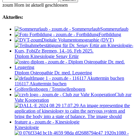
nach:
zoum Horn ist aktuell geschlossen
Aktuelles:
Sommerurlaub
Fortbildung
Digitale Volumentomographie (DVT)
Diplom Kinesiologie Senay Ertür
Diplom Osteopathie Dr. med. Leugering
116117 Akuttermin buchen
Golferellenbogen / Tennisellenbogen
Club zur
Vahr Kooperation
Kinesiologie