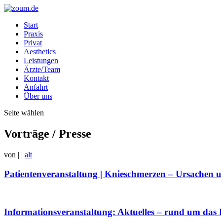
Start
Praxis
Privat
Aesthetics
Leistungen
Ärzte/Team
Kontakt
Anfahrt
Über uns
Seite wählen
Vorträge / Presse
von
|
|
alt
Patientenveranstaltung | Knieschmerzen – Ursachen 
Informationsveranstaltung: Aktuelles – rund um das