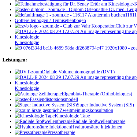
11611
Golferellenbogen / Tennisellenbogen
Club zur V
Kinesiologie
Leistungen:
Digitale Volumentomographie (DVT)
Kinesiologie
Eigenblut-Therapie (Orthobiologics)
Fasziendistorsionsmodell
Super Inductive System (SIS)
Zweitmeinungskonsultation
Kinesiologie Tape
Radiale Stoßwellentherapie
Hyaluronsäure Injektionen
Pressotherapie