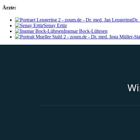
Ärzte:
Dr.
Senay Ertür
Ingmar Bock-Lührsen
Wi