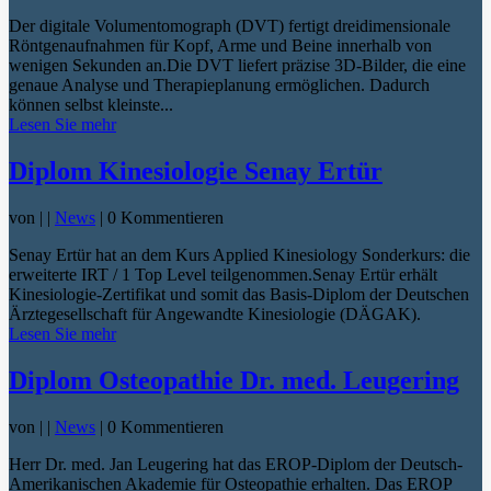
Der digitale Volumentomograph (DVT) fertigt dreidimensionale
Röntgenaufnahmen für Kopf, Arme und Beine innerhalb von
wenigen Sekunden an.Die DVT liefert präzise 3D-Bilder, die eine
genaue Analyse und Therapieplanung ermöglichen. Dadurch
können selbst kleinste...
Lesen Sie mehr
Diplom Kinesiologie Senay Ertür
von
|
|
News
| 0 Kommentieren
Senay Ertür hat an dem Kurs Applied Kinesiology Sonderkurs: die
erweiterte IRT / 1 Top Level teilgenommen.Senay Ertür erhält
Kinesiologie-Zertifikat und somit das Basis-Diplom der Deutschen
Ärztegesellschaft für Angewandte Kinesiologie (DÄGAK).
Lesen Sie mehr
Diplom Osteopathie Dr. med. Leugering
von
|
|
News
| 0 Kommentieren
Herr Dr. med. Jan Leugering hat das EROP-Diplom der Deutsch-
Amerikanischen Akademie für Osteopathie erhalten. Das EROP