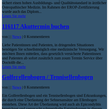
sichert einen hohen Ausbildungs- und Qualitätsstandard in ärztlicher
Osteopathischer Medizin. Im Rahmen der EROP-Zertifizierung
wurde auch das Diplom...
Lesen Sie mehr
116117 Akuttermin buchen
von
|
|
News
| 0 Kommentieren
Liebe Patientinnen und Patienten, in dringenden Situationen
benötigen Sie schnellstmöglich eine medizinische Versorgung. Wir
möchten Ihnen mitteilen, dass gesetzlich versicherte Patientinnen
und Patienten ab sofort zusätzlich zum zoum Termin Service über
Doctolib die...
Lesen Sie mehr
Golferellenbogen / Tennisellenbogen
von
|
|
News
| 0 Kommentieren
Ein Golferellenbogen und ein Tennisellenbogen sind Erkrankungen,
die durch eine Überlastung der Sehnenansätze am Ellenbogen
entstehen. Diese Art der Überlastung wird auch als Epicondylitis
bezeichnet und verursacht schmerzhafte Entzündungen in diesem