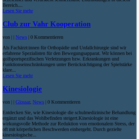
Bereich....
Lesen Sie mehr
Club zur Vahr Kooperation
von
|
|
News
| 0 Kommentieren
Als Fachärzt:innen für Orthopädie und Unfallchirurgie sind wir
erfahrene Spezialisten für den Bewegungsapparat. Wir können bei
golfsportspezifischen Verletzungen bzw. Erkrankungen und
Funktionseinschränkungen unter Berücksichtigung der Spielstärke
klare...
Lesen Sie mehr
Kinesiologie
von
|
|
Glossar
,
News
| 0 Kommentieren
Entdecken Sie, wie Kinesiologie die schulmedizinische Behandlung
ergänzt und das Wohlbefinden steigert.Kinesiologie ist eine
wirkungsvolle Methode zur Reduktion von emotionalem Stress, der
oft mit körperlichen Beschwerden einhergeht. Durch gezielte
kinesiologische...