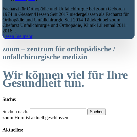
Facharzt für Orthopädie und Unfallchirurgie bei zoum Geboren
1974 in Giessen/Hessen Seit 2017 niedergelassen als Facharzt für
Orthopädie und Unfallchirurgie Seit 2014 Tätigkeit bei zoum
Chefarzt Unfallchirurgie und Orthopädie, Klinik Lilienthal 2011-
2016...
Lesen Sie mehr
zoum – zentrum für orthopädische /
unfallchirurgische medizin
Wir können viel für Ihre
Gesundheit tun.
Suche:
Suchen nach:
zoum Horn ist aktuell geschlossen
Aktuelles: