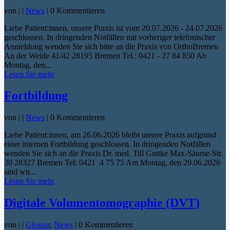
von
|
|
News
| 0 Kommentieren
Liebe Patient:innen, unsere Praxis ist vom 20.07.2026 - 24.07.2026
geschlossen. In dringenden Notfällen mit vorheriger telefonischer
Anmeldung wenden Sie sich bitte an die Praxis von OrthoBremen
An der Weide 41/42 28195 Bremen Tel.: 0421 - 27 84 850 Ab
Montag, den...
Lesen Sie mehr
Fortbildung
von
|
|
News
| 0 Kommentieren
Liebe Patient:innen, am 26.06.2026 bleibt unsere Praxis aufgrund
einer internen Fortbildung geschlossen. In dringenden Notfällen
wenden Sie sich an die Praxis Dr. med. Till Guttke Max-Säume-Str.
30 28327 Bremen Tel: 0421 4 75 75 Am Montag, den 29.06.2026
sind wir...
Lesen Sie mehr
Digitale Volumentomographie (DVT)
von
|
|
Glossar
,
News
| 0 Kommentieren