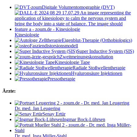
Digitale Volumentomographie (DVT)
Kinesiologie
Eigenblut-Therapie (Orthobiologics)
Fasziendistorsionsmodell
Super Inductive System (SIS)
Zweitmeinungskonsultation
Kinesiologie Tape
Radiale Stoßwellentherapie
Hyaluronsäure Injektionen
Pressotherapie
Ärzte:
Dr. med. Jan Leugering
Senay Ertür
Ingmar Bock-Lührsen
Dr. med. Inga Müller-Stahl