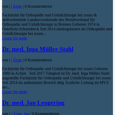
von
|
|
Ärzte
| 0 Kommentieren
Fachärztin für Orthopädie und Unfallchirurgie bei zoum &
stellvertretende Landesvorsitzende des Berufsverband für
Orthopädie und Unfallchirurgie in Bremen Geboren 1974 in
Osterholz-Scharmbeck Seit 2014 niedergelassen als Orthopädin und
Unfallchirurgin bei zoum...
Lesen Sie mehr
Dr. med. Inga Müller-Stahl
von
|
|
Ärzte
| 0 Kommentieren
Fachärztin für Orthopädie und Unfallchirurgie bei zoum Geboren
1980 in Achim Seit 2017 Tätigkeit ist Dr. med. Inga Müller-Stahl
angestellte Fachärztin für Orthopädie und Unfallchirurgie bei zoum
Seit 2014 im ambulanten Bereich tätig Ärztliche Leitung im MVZ
der...
Lesen Sie mehr
Dr. med. Jan Leugering
von
|
|
Ärzte
,
Jan
| 0 Kommentieren