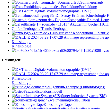
Sommerurlaub
Fortbildung
Digitale Volumentomographie (DVT)
11611
Golferellenbogen / Tennisellenbogen
Club zur V
Kinesiologie
Leistungen:
Digitale Volumentomographie (DVT)
Kinesiologie
Eigenblut-Therapie (Orthobiologics)
Fasziendistorsionsmodell
Super Inductive System (SIS)
Zweitmeinungskonsultation
Kinesiologie Tape
Radiale Stoßwellentherapie