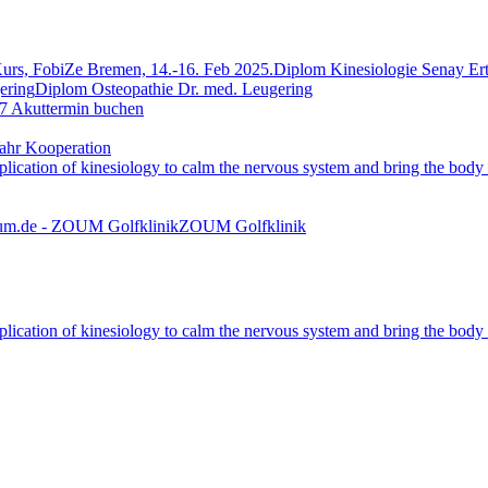
Diplom Kinesiologie Senay Er
Diplom Osteopathie Dr. med. Leugering
7 Akuttermin buchen
ahr Kooperation
ZOUM Golfklinik