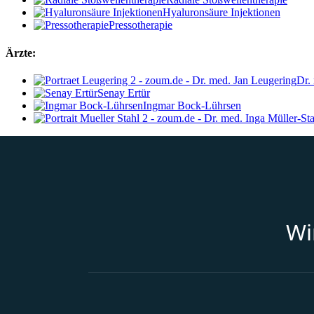
Hyaluronsäure Injektionen
Pressotherapie
Ärzte:
Dr.
Senay Ertür
Ingmar Bock-Lührsen
Wi